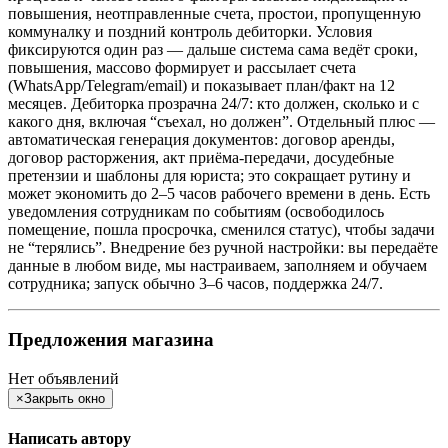
повышения, неотправленные счета, простои, пропущенную
коммуналку и поздний контроль дебиторки. Условия
фиксируются один раз — дальше система сама ведёт сроки,
повышения, массово формирует и рассылает счета
(WhatsApp/Telegram/email) и показывает план/факт на 12
месяцев. Дебиторка прозрачна 24/7: кто должен, сколько и с
какого дня, включая “съехал, но должен”. Отдельный плюс —
автоматическая генерация документов: договор аренды,
договор расторжения, акт приёма-передачи, досудебные
претензии и шаблоны для юриста; это сокращает рутину и
может экономить до 2–5 часов рабочего времени в день. Есть
уведомления сотрудникам по событиям (освободилось
помещение, пошла просрочка, сменился статус), чтобы задачи
не “терялись”. Внедрение без ручной настройки: вы передаёте
данные в любом виде, мы настраиваем, заполняем и обучаем
сотрудника; запуск обычно 3–6 часов, поддержка 24/7.
Предложения магазина
Нет объявлений
×
Закрыть окно
Написать автору