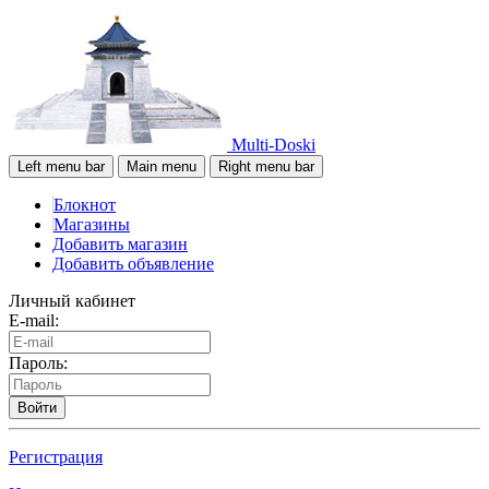
Multi-Doski
Left menu bar
Main menu
Right menu bar
Блокнот
Магазины
Добавить магазин
Добавить объявление
Личный кабинет
E-mail:
Пароль:
Войти
Регистрация