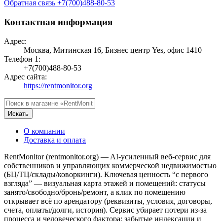
Обратная связь
+7(700)488-80-53
Контактная информация
Адрес:
Москва, Митинская 16, Бизнес центр Yes, офис 1410
Телефон 1:
+7(700)488-80-53
Адрес сайта:
https://rentmonitor.org
Искать
О компании
Доставка и оплата
RentMonitor (rentmonitor.org) — AI-усиленный веб-сервис для
собственников и управляющих коммерческой недвижимостью
(БЦ/ТЦ/склады/коворкинги). Ключевая ценность “с первого
взгляда” — визуальная карта этажей и помещений: статусы
занято/свободно/бронь/ремонт, а клик по помещению
открывает всё по арендатору (реквизиты, условия, договоры,
счета, оплаты/долги, история). Сервис убирает потери из-за
процесса и человеческого фактора: забытые индексации и