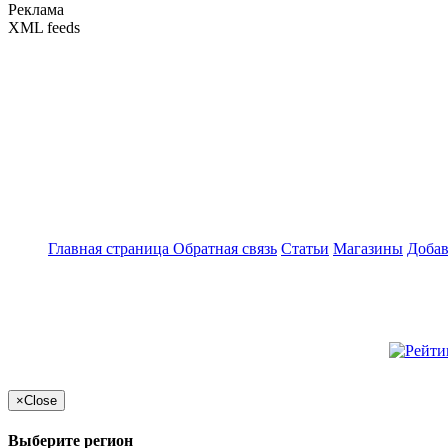
Реклама
XML feeds
Главная страница
Обратная связь
Статьи
Магазины
Добав
×
Close
Выберите регион