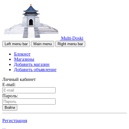
Multi-Doski
Left menu bar
Main menu
Right menu bar
Блокнот
Магазины
Добавить магазин
Добавить объявление
Личный кабинет
E-mail:
Пароль:
Войти
Регистрация