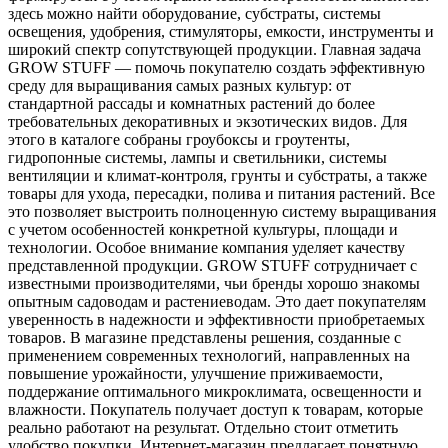
здесь можно найти оборудование, субстраты, системы
освещения, удобрения, стимуляторы, емкости, инструменты и
широкий спектр сопутствующей продукции. Главная задача
GROW STUFF — помочь покупателю создать эффективную
среду для выращивания самых разных культур: от
стандартной рассады и комнатных растений до более
требовательных декоративных и экзотических видов. Для
этого в каталоге собраны гроубоксы и гроутенты,
гидропонные системы, лампы и светильники, системы
вентиляции и климат-контроля, грунты и субстраты, а также
товары для ухода, пересадки, полива и питания растений. Все
это позволяет выстроить полноценную систему выращивания
с учетом особенностей конкретной культуры, площади и
технологии. Особое внимание компания уделяет качеству
представленной продукции. GROW STUFF сотрудничает с
известными производителями, чьи бренды хорошо знакомы
опытным садоводам и растениеводам. Это дает покупателям
уверенность в надежности и эффективности приобретаемых
товаров. В магазине представлены решения, созданные с
применением современных технологий, направленных на
повышение урожайности, улучшение приживаемости,
поддержание оптимального микроклимата, освещенности и
влажности. Покупатель получает доступ к товарам, которые
реально работают на результат. Отдельно стоит отметить
удобство покупки. Интернет-магазин предлагает понятную