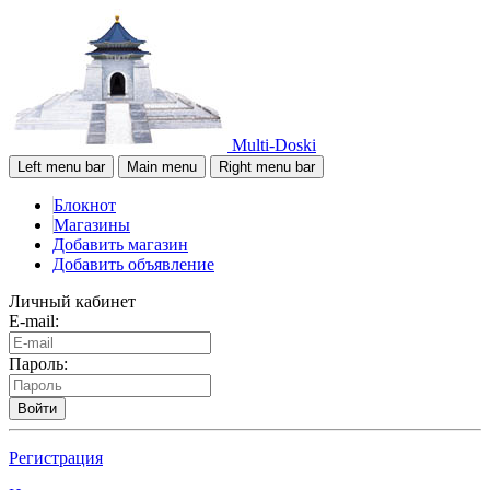
Multi-Doski
Left menu bar
Main menu
Right menu bar
Блокнот
Магазины
Добавить магазин
Добавить объявление
Личный кабинет
E-mail:
Пароль:
Войти
Регистрация