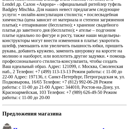
Lendel др. Салон «Аврора» - официальный ритейлер туфель
Badgley Mischka. Для наших невест предлагаем следующие
услуги: • онлайн-консультация стилиста; • послесвадебная
химчистка (цена зависит от материала и степени загрязнения
платья); • отпаривание (бесплатно); • хранение свадебного
платья до заветного дня (бесплатно); • ателье – подгоним
платье идеально по фигуре и росту, также наши модельеры-
конструкторы могут внести изменения в платье: укоротить
шлейф, уменьшить или увеличить пышность юбки, пришить
рукава, добавить кружево, заменить шнуровку на корсете на
молнию и наоборот, или воплотить другие задумки. • помощь
профессионального стилиста-консультанта, чтобы создать
Ваш идеальный образ. Адрес: 121099, г. Москва, Смоленская
наб., 2 Телефон: +7 (499) 113-13-13 Режим работы: с 11-00 до
22-00 Адрес: 197136, г. Санкт-Петербург, Петроградская м, ул.
Подковырова, 16/65 Телефон: +7 (812) 992-06-28 Режим
работы: с 11-00 до 21-00 Адрес: 344010, Ростов-на-Дону, ул.
Красноармейская, 103 Телефон: +7 (989) 626-49-50 Режим
работы: с 11-00 до 20-00
Предложения магазина