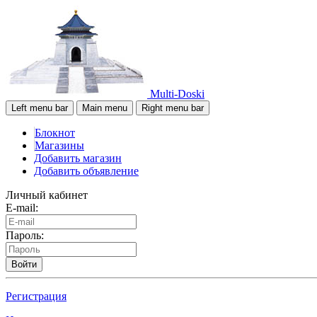
Multi-Doski
Left menu bar
Main menu
Right menu bar
Блокнот
Магазины
Добавить магазин
Добавить объявление
Личный кабинет
E-mail:
Пароль:
Войти
Регистрация