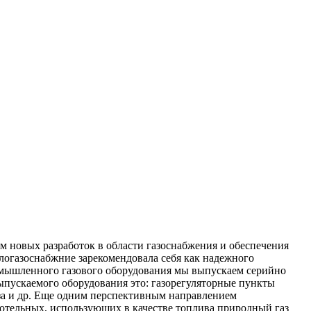
 новых разработок в области газоснабжения и обеспечения
огазоснабжние зарекомендовала себя как надежного
омышленного газового оборудования мы выпускаем серийно
выпускаемого оборудования это: газорегуляторные пункты
газа и др. Еще одним перспективным направлением
отельных, использующих в качестве топлива природный газ