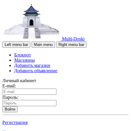
Multi-Doski
Left menu bar
Main menu
Right menu bar
Блокнот
Магазины
Добавить магазин
Добавить объявление
Личный кабинет
E-mail:
Пароль:
Войти
Регистрация