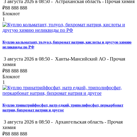
3 августа 2026 в 08:50 -
Астраханская область
-
Прочая химия
₽
88 888 888
Блокнот
1
Куплю кольматант, толуол, бихромат натрия, кислоты и другую химию
неликвиды по РФ
3 августа 2026 в 08:50 -
Ханты-Мансийский АО
-
Прочая
химия
₽
88 888 888
Блокнот
1
Куплю тринатрийфосфат, натр едкий, триполифосфат, перкарбонат
натрия, бихромат натрия и другое
3 августа 2026 в 08:50 -
Архангельская область
-
Прочая
химия
₽
88 888 888