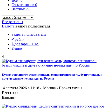
Все
46
От магазинов
0
Частные
46
Все регионы
Валюта
валюта пользователя
валюта пользователя
₽
рубли
$
доллары США
€
евро
4
Купим этилацетат, этиленгликоль, моноэтиленгликоль, бутилгликоль и
другую химию неликвиды по России
4 августа 2026 в 11:18 -
Москва
-
Прочая химия
₽
999 000
Блокнот
1