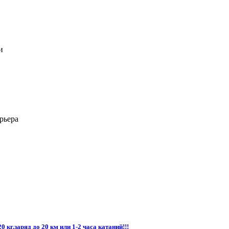
и
рьера
кг,заряд до 20 км или 1-2 часа катаний!!!