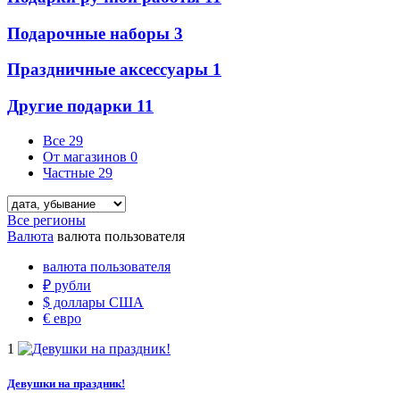
Подарочные наборы
3
Праздничные аксессуары
1
Другие подарки
11
Все
29
От магазинов
0
Частные
29
Все регионы
Валюта
валюта пользователя
валюта пользователя
₽
рубли
$
доллары США
€
евро
1
Девушки на праздник!