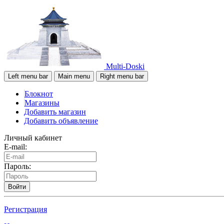
Multi-Doski
Left menu bar
Main menu
Right menu bar
Блокнот
Магазины
Добавить магазин
Добавить объявление
Личный кабинет
E-mail:
Пароль:
Войти
Регистрация