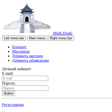
Multi-Doski
Left menu bar
Main menu
Right menu bar
Блокнот
Магазины
Добавить магазин
Добавить объявление
Личный кабинет
E-mail:
Пароль:
Войти
Регистрация