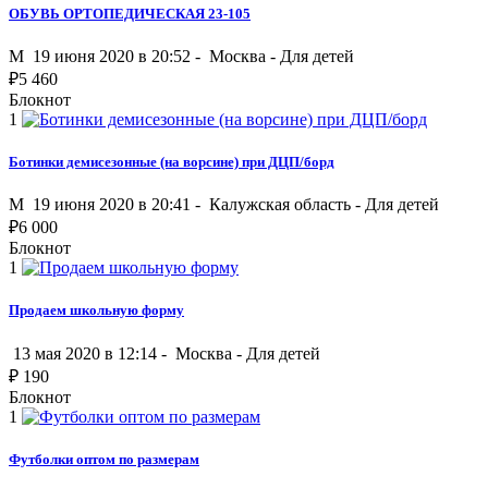
ОБУВЬ ОРТОПЕДИЧЕСКАЯ 23-105
M
19 июня 2020 в 20:52 -
Москва
-
Для детей
₽
5 460
Блокнот
1
Ботинки демисезонные (на ворсине) при ДЦП/борд
M
19 июня 2020 в 20:41 -
Калужская область
-
Для детей
₽
6 000
Блокнот
1
Продаем школьную форму
13 мая 2020 в 12:14 -
Москва
-
Для детей
₽
190
Блокнот
1
Футболки оптом по размерам