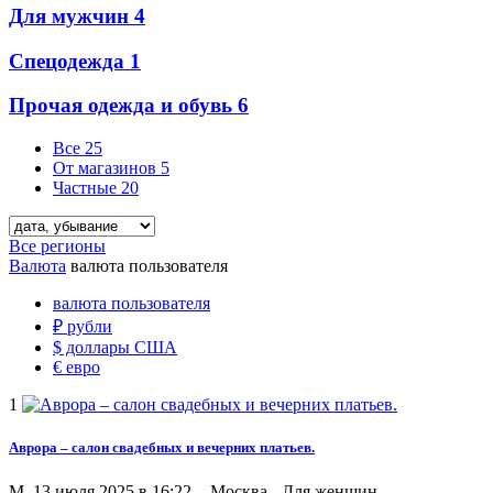
Для мужчин
4
Спецодежда
1
Прочая одежда и обувь
6
Все
25
От магазинов
5
Частные
20
Все регионы
Валюта
валюта пользователя
валюта пользователя
₽
рубли
$
доллары США
€
евро
1
Аврора – салон свадебных и вечерних платьев.
M
13 июля 2025 в 16:22 -
Москва
-
Для женщин