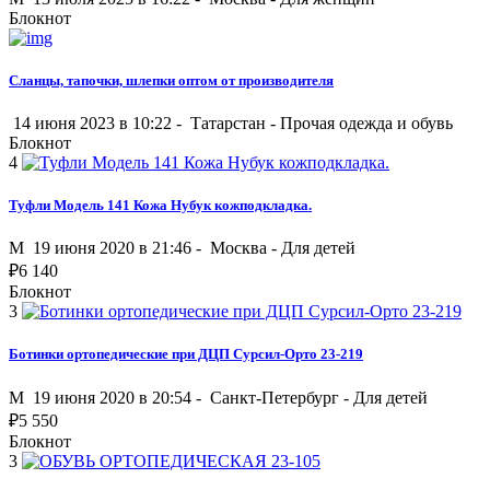
Блокнот
Сланцы, тапочки, шлепки оптом от производителя
14 июня 2023 в 10:22 -
Татарстан
-
Прочая одежда и обувь
Блокнот
4
Туфли Модель 141 Кожа Нубук кожподкладка.
M
19 июня 2020 в 21:46 -
Москва
-
Для детей
₽
6 140
Блокнот
3
Ботинки ортопедические при ДЦП Сурсил-Орто 23-219
M
19 июня 2020 в 20:54 -
Санкт-Петербург
-
Для детей
₽
5 550
Блокнот
3