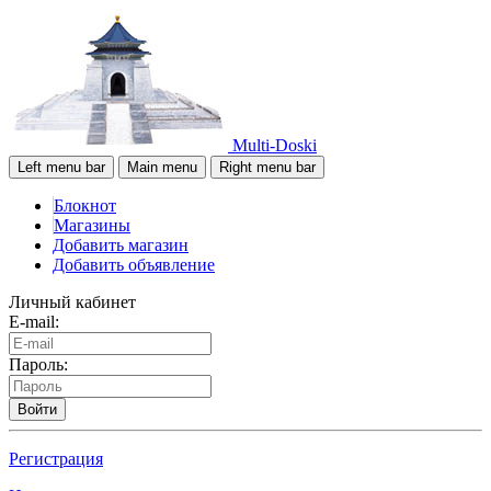
Multi-Doski
Left menu bar
Main menu
Right menu bar
Блокнот
Магазины
Добавить магазин
Добавить объявление
Личный кабинет
E-mail:
Пароль:
Войти
Регистрация