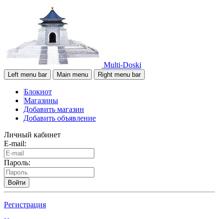
Multi-Doski
Left menu bar
Main menu
Right menu bar
Блокнот
Магазины
Добавить магазин
Добавить объявление
Личный кабинет
E-mail:
Пароль:
Войти
Регистрация