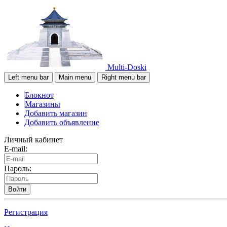
Multi-Doski
Left menu bar
Main menu
Right menu bar
Блокнот
Магазины
Добавить магазин
Добавить объявление
Личный кабинет
E-mail:
Пароль:
Войти
Регистрация