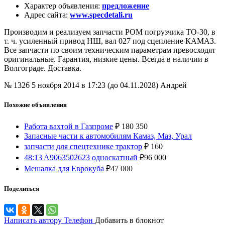
Характер объявления
:
предложение
Адрес сайта
:
www.specdetali.ru
Производим и реализуем запчасти РОМ погрузчика ТО-30, в
т. ч. усиленный привод НШ, вал 027 под сцепление КАМАЗ.
Все запчасти по своим техническим параметрам превосходят
оригинальные. Гарантия, низкие цены. Всегда в наличии в
Волгограде. Доставка.
№ 1326
5 ноября 2014 в 17:23 (до 04.11.2028)
Андрей
Похожие объявления
Работа вахтой в Газпроме
₽
180 350
Запасные части к автомобилям Камаз, Маз, Урал
запчасти для спецтехнике трактор
₽
160
48:13 A9063502623 односкатный
₽
96 000
Мешалка для Еврокуба
₽
47 000
Поделиться
Написать автору
Телефон
Добавить в блокнот