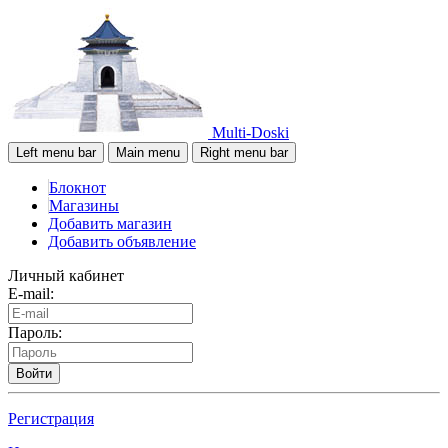
Multi-Doski
Left menu bar
Main menu
Right menu bar
Блокнот
Магазины
Добавить магазин
Добавить объявление
Личный кабинет
E-mail:
Пароль:
Войти
Регистрация