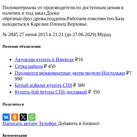
Пиломатериалы от производителя по доступным ценам в
наличии и под заказ.Доски
обрезные,брус,дрова,поддоны.Работаем повсеместно.База
находиться в Карелии Олонец Верховье.
№ 2845
27 июня 2015 в 21:21 (до 27.06.2029)
Мурад
Похожие объявления
Автоклав купить в Ижевске
₽
10
Сетка рабица
₽
450
Продаются межкомнатные двери модели Ностальжи
₽
7
990
Битый асфальт купить СПб
₽
380
Купить бой бетона СПб доставкой
₽
350
Поделиться
Написать автору
Телефон
Добавить в блокнот
Комментарии