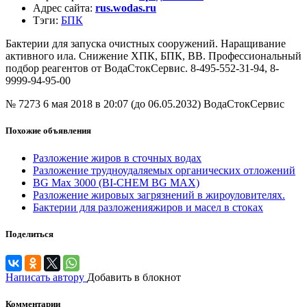
Адрес сайта
:
rus.wodas.ru
Тэги
:
БПК
Бактерии для запуска очистных сооружений. Наращивание
активного ила. Снижение ХПК, БПК, ВВ. Профессиональный
подбор реагентов от ВодаСтокСервис. 8-495-552-31-94, 8-
9999-94-95-00
№ 7273
6 мая 2018 в 20:07 (до 06.05.2032)
ВодаСтокСервис
Похожие объявления
Разложение жиров в сточных водах
Разложение трудноудаляемых органических отложений
BG Max 3000 (BI-CHEM BG MAX)
Разложение жировых загрязнений в жироуловителях.
Бактерии для разложенияжиров и масел в стоках
Поделиться
Написать автору
Добавить в блокнот
Комментарии