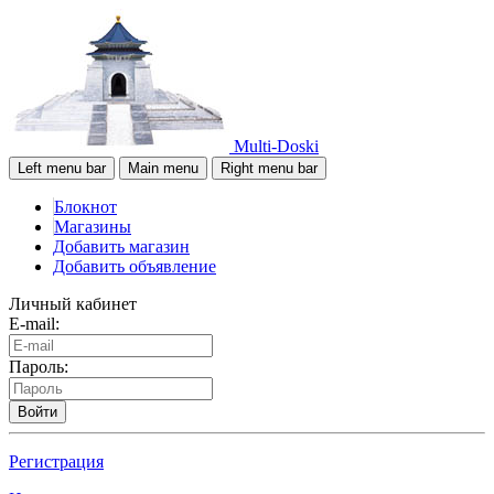
Multi-Doski
Left menu bar
Main menu
Right menu bar
Блокнот
Магазины
Добавить магазин
Добавить объявление
Личный кабинет
E-mail:
Пароль:
Войти
Регистрация