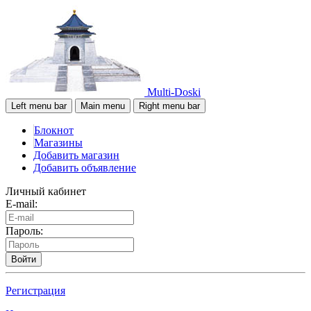
Multi-Doski
Left menu bar
Main menu
Right menu bar
Блокнот
Магазины
Добавить магазин
Добавить объявление
Личный кабинет
E-mail:
Пароль:
Войти
Регистрация