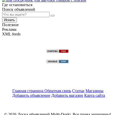
Посредник для закупки товаров с пойзон
Где остановиться
Поиск объявлений
Искать
Полезное
Реклама
XML feeds
Главная страница
Обратная связь
Статьи
Магазины
Добавить объявление
Добавить магазин
Карта сайта
© 2026 Доска объявлений Multi-Doski. Все права защищены!