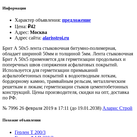
Информация
Характер объявления
:
предложение
Цена
:
₽
42
Адрес
:
Москва
Адрес сайта
:
alarisstroi.ru
Брит А 50х5 лента стыковочная битумно-полимерная,
обладает шириной 50мм и толщиной 5мм. Лента стыковочная
Брит А 50х5 применяется для герметизации продольных и
поперечных швов сопряжения асфальтовых покрытий.
Используется для герметизации примыканий
асфальтобетонных покрытий к водоотводным лоткам,
бордюрному камню, трамвайным рельсам, металлическим
решеткам и люкам; герметизации стыков цементобетонных
конструкций. Цены производителя, скидки на опт, доставка
по РФ.
№ 7996
26 февраля 2019 в 17:11 (до 19.01.2038)
Аларис Строй
Похожие объявления
Герлен Т 200/3