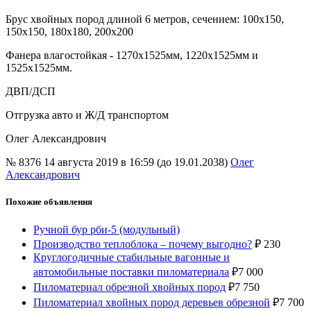
Брус хвойных пород длиной 6 метров, сечением: 100х150,
150х150, 180х180, 200х200
Фанера влагостойкая - 1270х1525мм, 1220х1525мм и
1525х1525мм.
ДВП/ДСП
Отгрузка авто и Ж/Д транспортом
Олег Александрович
№ 8376
14 августа 2019 в 16:59 (до 19.01.2038)
Олег
Александрович
Похожие объявления
Ручной бур рби-5 (модульный)
Производство теплоблока – почему выгодно?
₽
230
Круглогодичные стабильные вагонные и
автомобильные поставки пиломатериала
₽
7 000
Пиломатериал обрезной хвойных пород
₽
7 750
Пиломатериал хвойных пород деревьев обрезной
₽
7 700