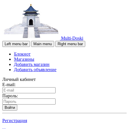
Multi-Doski
Left menu bar
Main menu
Right menu bar
Блокнот
Магазины
Добавить магазин
Добавить объявление
Личный кабинет
E-mail:
Пароль:
Войти
Регистрация