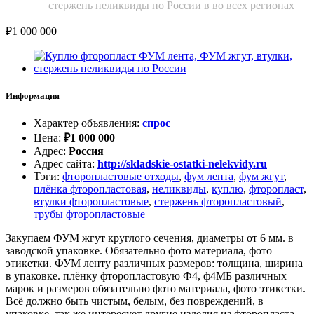
стержень неликвиды по России в во всех регионах
₽
1 000 000
Информация
Характер объявления
:
спрос
Цена
:
₽
1 000 000
Адрес
:
Россия
Адрес сайта
:
http://skladskie-ostatki-nelekvidy.ru
Тэги
:
фторопластовые отходы
,
фум лента
,
фум жгут
,
плёнка фторопластовая
,
неликвиды
,
куплю
,
фторопласт
,
втулки фторопластовые
,
стержень фторопластовый
,
трубы фторопластовые
Закупаем ФУМ жгут круглого сечения, диаметры от 6 мм. в
заводской упаковке. Обязательно фото материала, фото
этикетки. ФУМ ленту различных размеров: толщина, ширина
в упаковке. плёнку фторопластовую Ф4, ф4МБ различных
марок и размеров обязательно фото материала, фото этикетки.
Всё должно быть чистым, белым, без повреждений, в
упаковке. так же интересует другие изделия из фторопласта