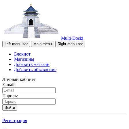
Multi-Doski
Left menu bar
Main menu
Right menu bar
Блокнот
Магазины
Добавить магазин
Добавить объявление
Личный кабинет
E-mail:
Пароль:
Войти
Регистрация