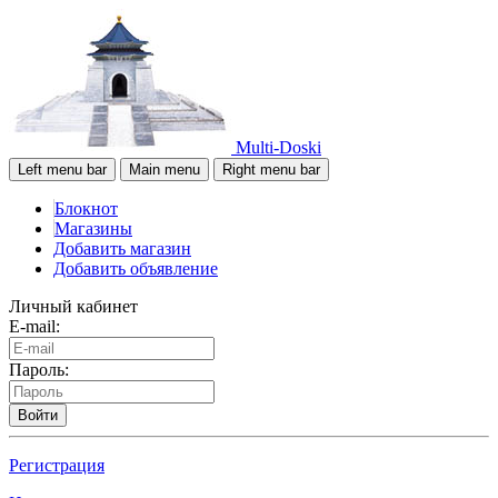
Multi-Doski
Left menu bar
Main menu
Right menu bar
Блокнот
Магазины
Добавить магазин
Добавить объявление
Личный кабинет
E-mail:
Пароль:
Войти
Регистрация